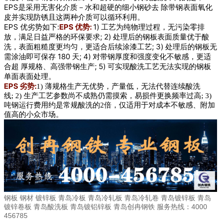
EPS是采用无害化介质－水和超硬的细小钢砂去 除带钢表面氧化
皮并实现防锈且这两种介质可以循环利用。
EPS 优劣势如下:
EPS 优势:
1) 工艺为纯物理过程，无污染零排
放，满足日益严格的环保要求;
2) 处理后的钢板表面质量优于酸
洗，表面粗糙度更均匀，更适合后续涂漆工艺;
3) 处理后的钢板无
需涂油即可保存 180 天;
4) 对带钢厚度和强度变化不敏感，更适
合超 厚规格、高强带钢生产;
5) 可实现酸洗工艺无法实现的钢板
单面表面处理。
EPS 劣势:
1) 薄规格生产无优势，产量低，无法代替连续酸洗
线;
2) 生产工艺参数尚不成熟仍需摸索，易损件更换频率过高;
3)
吨钢运行费用约是常规酸洗的2倍，仅适用于对成本不敏感、附加
值高的小众市场。
钢板 钢材 镀锌板 青岛冷板 青岛冷轧板 青岛冷轧卷 青岛镀锌板 青岛
镀锌卷板 青岛酸洗板 青岛镀铝锌板 青岛创冉钢铁 服务热线：4000
456785