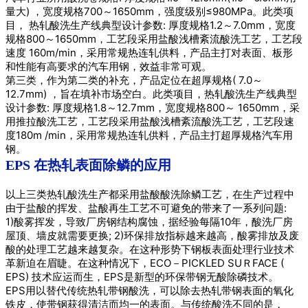
量大) ，宽度规格700～1650mm，强度级别≤980MPa。
此类项
目， 热轧酸洗生产线典型设计参数: 厚度规格1.2～7.0mm，宽度
规格800～1650mm，工艺段采用盐酸浅槽紊流酸洗工艺，工艺段
速度 160m/min，采用常规热连轧供料，产品主打对表面、板形
和性能有高要求的汽车用钢，效益非常可观。
第三类，作为第二类的补充，产品定位在超厚规格( 7.0～
12.7mm) ，旨在填补市场空白。
此类项目，热轧酸洗生产线典型
设计参数: 厚度规格1.8～12.7mm，宽度规格800～ 1650mm，采
用推拉酸洗工艺，工艺段采用盐酸浅槽紊流酸洗工艺，工艺段速
度180m /min，采用常规热连轧供料，产品主打超厚规格汽车用
钢。
EPS 在热轧表面除鳞的应用
以上三类热轧酸洗生产都采用盐酸酸洗除鳞工艺，在生产过程中
由于盐酸的挥发、盐酸再生工艺不可避免的带来了一系列问题:
1)酸雾挥发，导致厂房钢结构腐蚀，据经验每隔10年，酸洗厂房
屋顶、墙皮就需要更换; 2)环保排放指标越来越高，酸雾排放及废
酸的处理工艺越来越复杂。
在这种形势下钢板表面处理行业技术
革新迫在眉睫。
在这种情况下，ECO－PICKLED SUＲFACE (
EPS) 技术应运而生，EPS是新型的环保带钢无酸除磷技术。
EPS
用以替代传统热轧带钢酸洗，可以除去热轧带钢表面的氧化
铁皮，使带钢获得清洁而均一的表面。
与传统酸洗不同的是，