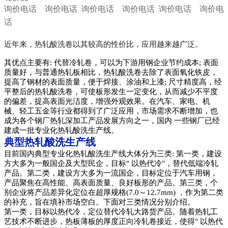
询价电话
询价电话
询价电话
询价电话
询价电话
询价电
话
近年来，热轧酸洗卷以其较高的性价比，应用越来越广泛。
其优点主要有:
代替冷轧卷，可以为下游用钢企业节约成本;
表面
质量好，与普通热轧板相比，热轧酸洗卷去除了表面氧化铁皮，
提高了钢材的表面质量，便于焊接、涂油和上漆;
尺寸精度高，经
平整后的热轧酸洗卷，可使板形发生一定变化，从而减少不平度
的偏差，提高表面光洁度，增强外观效果。
在汽车、家电、机
械、轻工五金等行业都得到了广泛应用，市场需求不断增加，也
成为各个钢厂热轧深加工产品发展方向之一，国内 一些钢厂已经
建成一批专业化热轧酸洗生产线。
典型热轧酸洗生产线
目前国内典型专业化热轧酸洗生产线大体分为三类:
第一类，建设
方大多为一般国企及大型民企，目标" 以热代冷"，替代低端冷轧
产品。
第二类，建设方大多为一流国企，目标定位于汽车用钢，
产品聚焦在高性能、高表面质量、良好板形的产品。
第三类，个
别企业将产品差异化定位在超厚规格(7.0～12.7mm) ，作为第二类
的补充，旨在填补市场空白。下面对三类情况分别介绍。
第一类，目标以热代冷，定位替代冷轧大路货产品。随着热轧工
艺技术不断进步，热板薄板的厚度正向冷轧卷接近，使得" 以热代