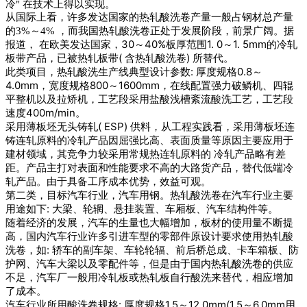
冷" 在技术上得以实现。
从国际上看，许多发达国家的热轧酸洗卷产量一般占钢材总产量
据
的3%～4% ，而我国热轧酸洗卷正处于发展阶段，前景广阔。
报道， 在欧美发达国家，30～40%板厚范围1. 0～1. 5mm的冷轧
板带产品，已被热轧板带( 含热轧酸洗卷) 所替代。
此类项目，热轧酸洗生产线典型设计参数: 厚度规格0.8～
4.0mm，宽度规格800～1600mm，在线配置强力破鳞机、四辊
平整机以及拉矫机，工艺段采用盐酸浅槽紊流酸洗工艺，工艺段
速度400m/min。
采用薄板坯无头铸轧( ESP) 供料，从工程实践看，采用薄板坯连
铸连轧原料的冷轧产品因屈强比高、表面质量等原因主要应用于
建材领域，其竞争力较采用常规热连轧原料的 冷轧产品略有差
距。
产品主打对表面和性能要求不高的大路货产品，替代低端冷
轧产品。
由于具备工序成本优势，效益可观。
第二类，目标汽车行业，汽车用钢。
热轧酸洗卷在汽车行业主要
用途如下: 大梁、轮辋、悬挂装置、车厢板、汽车结构件等。
随着经济的发展，汽车的生量也大幅增加，板材的使用量不断提
高，国内汽车行业许多引进车型的零部件原设计要求使用热轧酸
洗卷，如: 轿车的副车架、车轮轮辐、前后桥总成、卡车箱板、防
护网、汽车大梁以及零配件等，但是由于国内热轧酸洗卷的供应
不足，汽车厂一般用冷轧板或热轧板自行酸洗来替代，相应增加
了成本。
汽车行业所用酸洗卷规格: 厚度规格1.5～12.0mm(1.5～6.0mm用